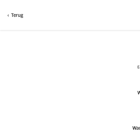
AH.be Login
<
Terug
E
Wac