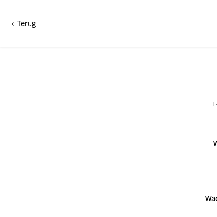
AH.be Login
<
Terug
E
Wac