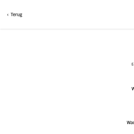
AH.be Login
<
Terug
E
Wac