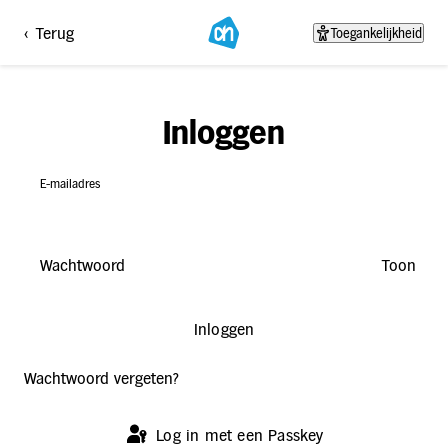
AH.be Login
<
Terug
Toegankelijkheid
Inloggen
E-mailadres
Wachtwoord
Toon
Inloggen
Wachtwoord vergeten?
Log in met een Passkey